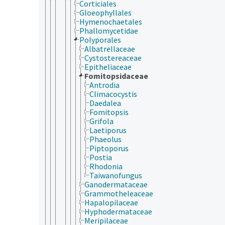
Corticiales
Gloeophyllales
Hymenochaetales
Phallomycetidae
Polyporales
Albatrellaceae
Cystostereaceae
Epitheliaceae
Fomitopsidaceae
Antrodia
Climacocystis
Daedalea
Fomitopsis
Grifola
Laetiporus
Phaeolus
Piptoporus
Postia
Rhodonia
Taiwanofungus
Ganodermataceae
Grammotheleaceae
Hapalopilaceae
Hyphodermataceae
Meripilaceae