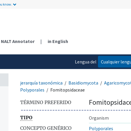
ou know.
n
NALT Annotator
|
in English
Lengua del
Cualquier leng
contenido
jerarquía taxonómica
Basidiomycota
Agaricomyco
Polyporales
Fomitopsidaceae
Fomitopsidac
TÉRMINO PREFERIDO
TIPO
Organism
CONCEPTO GENÉRICO
Polyporales