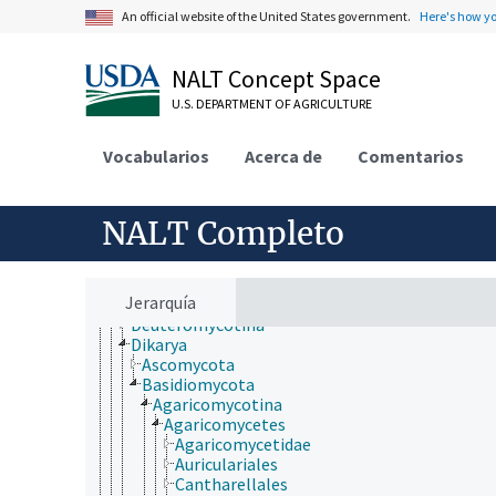
An official website of the United States government.
Here's how y
NALT Concept Space
ámbitos de estudio
animales, ganado, Una Sola Salud
U.S. DEPARTMENT OF AGRICULTURE
desarrollo rural, comunidades, educación, extensió
economía, comercio, derecho, negocios, industria
Vocabularios
Acerca de
Comentarios
fincas, sistemas de producción agrícola
investigación, tecnología, métodos
jerarquía taxonómica
NALT Completo
Animalia
Archaea
Chromista
Eubacteria
Jerarquía
Fungi (reino)
Deuteromycotina
Dikarya
Ascomycota
Basidiomycota
Agaricomycotina
Agaricomycetes
Agaricomycetidae
Auriculariales
Cantharellales