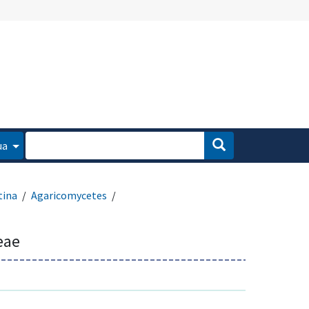
ua
tina
Agaricomycetes
eae