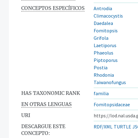
CONCEPTOS ESPECÍFICOS
Antrodia
Climacocystis
Daedalea
Fomitopsis
Grifola
Laetiporus
Phaeolus
Piptoporus
Postia
Rhodonia
Taiwanofungus
HAS TAXONOMIC RANK
familia
EN OTRAS LENGUAS
Fomitopsidaceae
URI
https://lod.nal.usda
DESCARGUE ESTE
RDF/XML
TURTLE
JS
CONCEPTO: