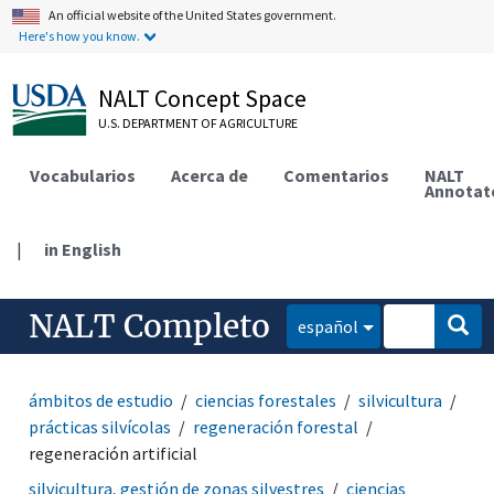
An official website of the United States government.
Here's how you know.
NALT Concept Space
U.S. DEPARTMENT OF AGRICULTURE
Vocabularios
Acerca de
Comentarios
NALT
Annotat
|
in English
NALT Completo
español
ámbitos de estudio
ciencias forestales
silvicultura
prácticas silvícolas
regeneración forestal
regeneración artificial
silvicultura, gestión de zonas silvestres
ciencias