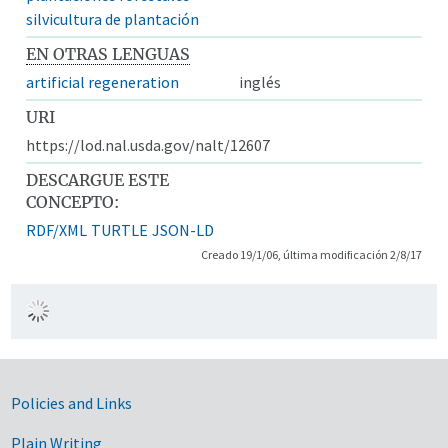
silvicultura de plantación
EN OTRAS LENGUAS
artificial regeneration
inglés
URI
https://lod.nal.usda.gov/nalt/12607
DESCARGUE ESTE
CONCEPTO:
RDF/XML
TURTLE
JSON-LD
Creado 19/1/06, última modificación 2/8/17
Government Links
Policies and Links
Plain Writing