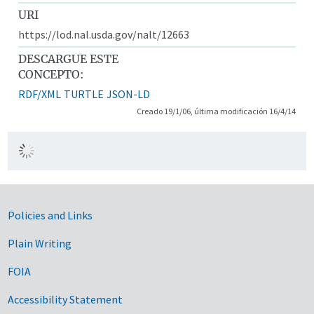
URI
https://lod.nal.usda.gov/nalt/12663
DESCARGUE ESTE
CONCEPTO:
RDF/XML
TURTLE
JSON-LD
Creado 19/1/06, última modificación 16/4/14
Government Links
Policies and Links
Plain Writing
FOIA
Accessibility Statement