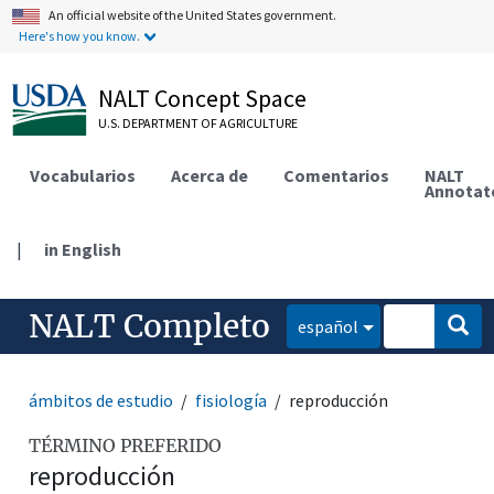
An official website of the United States government.
Here's how you know.
NALT Concept Space
U.S. DEPARTMENT OF AGRICULTURE
Vocabularios
Acerca de
Comentarios
NALT
Annotat
|
in English
NALT Completo
español
ámbitos de estudio
fisiología
reproducción
TÉRMINO PREFERIDO
reproducción