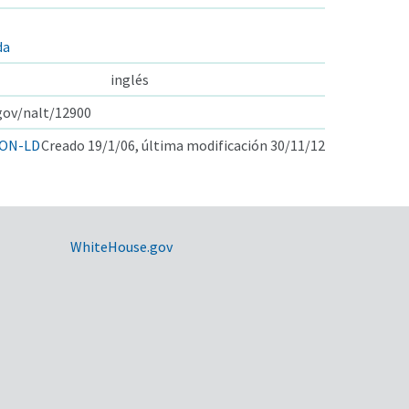
da
inglés
.gov/nalt/12900
ON-LD
Creado 19/1/06, última modificación 30/11/12
WhiteHouse.gov