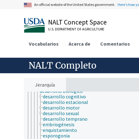
ecología humana
An official website of the United States government.
Here's how y
economía
educación
embriología
NALT Concept Space
endocrinología
epidemiología
U.S. DEPARTMENT OF AGRICULTURE
especies químicas
etiología
Vocabularios
Acerca de
Comentarios
física
fisiología
captación máxima de oxígeno
NALT Completo
composición corporal
crecimiento y desarrollo
alometría
crecimiento compensatorio
Jerarquía
crecimiento estacional
desarrollo biológico
desarrollo cognitivo
desarrollo estacional
desarrollo motor
desarrollo sexual
desarrollo temprano
embriogénesis
enquistamiento
esporogonia