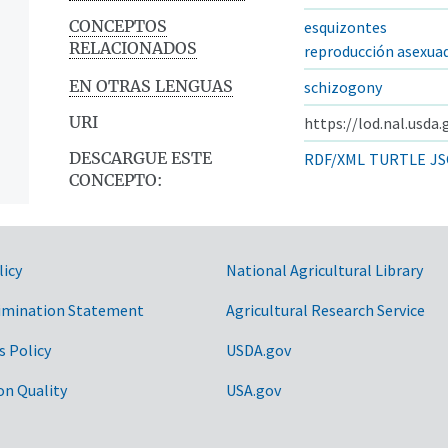
CONCEPTOS
esquizontes
RELACIONADOS
reproducción asexua
EN OTRAS LENGUAS
schizogony
URI
https://lod.nal.usda
DESCARGUE ESTE
RDF/XML
TURTLE
JS
CONCEPTO:
licy
National Agricultural Library
imination Statement
Agricultural Research Service
s Policy
USDA.gov
on Quality
USA.gov