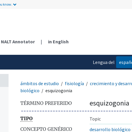
ou know.
NALT Annotator
|
in English
Lengua del
españ
contenido
ámbitos de estudio
fisiología
crecimiento y desarr
biológico
esquizogonia
esquizogonia
TÉRMINO PREFERIDO
TIPO
Topic
CONCEPTO GENÉRICO
desarrollo biológico