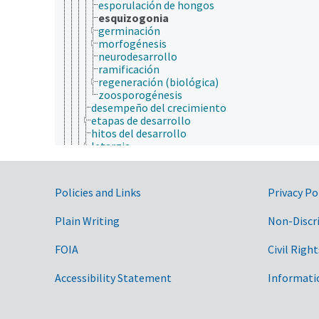
esporulación de hongos
esquizogonia
germinación
morfogénesis
neurodesarrollo
ramificación
regeneración (biológica)
zoosporogénesis
desempeño del crecimiento
etapas de desarrollo
hitos del desarrollo
letargia
nuevo crecimiento
promoción del crecimiento
retardo del crecimiento
Government Links
Policies and Links
Privacy Po
salida de la latencia
tasa de crecimiento específico
Plain Writing
Non-Discr
distribución del tejido
ecofisiología
eficiencia en el uso de los nutrientes
FOIA
Civil Right
electrofisiología
estado fisiológico
Accessibility Statement
Informati
excreción
exudación
fisiología animal