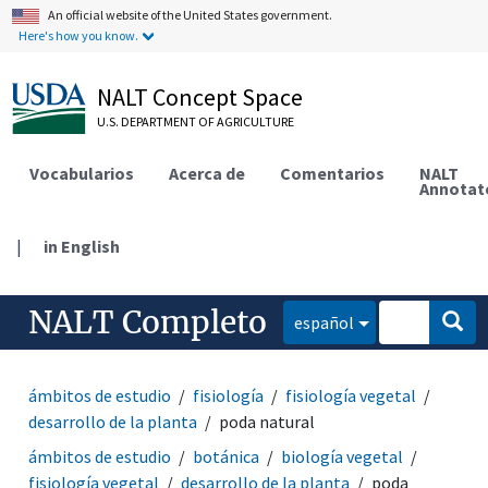
An official website of the United States government.
Here's how you know.
NALT Concept Space
U.S. DEPARTMENT OF AGRICULTURE
Vocabularios
Acerca de
Comentarios
NALT
Annotat
|
in English
NALT Completo
español
ámbitos de estudio
fisiología
fisiología vegetal
desarrollo de la planta
poda natural
ámbitos de estudio
botánica
biología vegetal
fisiología vegetal
desarrollo de la planta
poda