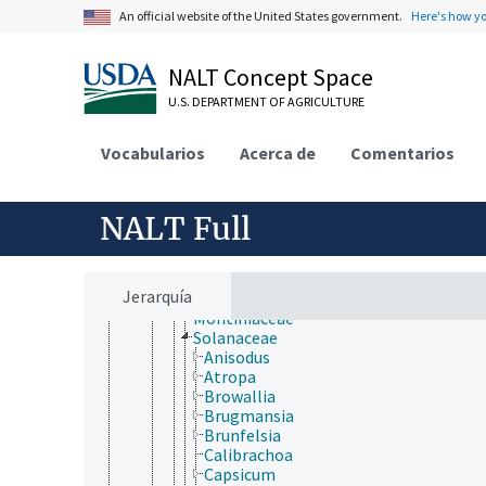
Oxalidales
An official website of the United States government.
Here's how y
Papaverales
Paracryphiales
Picramniales
NALT Concept Space
Piperales
Polygalales
U.S. DEPARTMENT OF AGRICULTURE
Proteales
Ranunculales
Vocabularios
Acerca de
Comentarios
Rosales
Santalales
Sapindales
NALT Full
Saxifragales
Scrophulariales
Solanales
Convolvulaceae
Jerarquía
Hydroleaceae
Montiniaceae
Solanaceae
Anisodus
Atropa
Browallia
Brugmansia
Brunfelsia
Calibrachoa
Capsicum