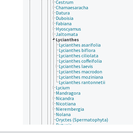
Cestrum
Chamaesaracha
Datura
Duboisia
Fabiana
Hyoscyamus
Jaltomata
Lycianthes
Lycianthes asarifolia
Lycianthes biflora
Lycianthes ciliolata
Lycianthes coffeifolia
Lycianthes laevis
Lycianthes macrodon
Lycianthes moziniana
Lycianthes rantonnetii
Lycium
Mandragora
Nicandra
Nicotiana
Nierembergia
Nolana
Oryctes (Spermatophyta)
Petunia
Physalis