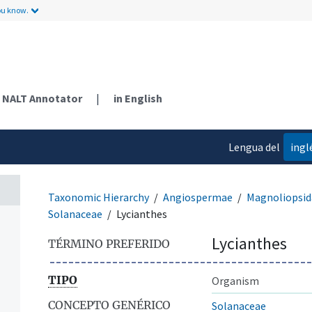
ou know.
NALT Annotator
|
in English
Lengua del
ingl
contenido
Taxonomic Hierarchy
Angiospermae
Magnoliopsid
Solanaceae
Lycianthes
Lycianthes
TÉRMINO PREFERIDO
TIPO
Organism
CONCEPTO GENÉRICO
Solanaceae