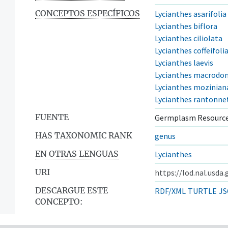
CONCEPTOS ESPECÍFICOS
Lycianthes asarifolia
Lycianthes biflora
Lycianthes ciliolata
Lycianthes coffeifoli
Lycianthes laevis
Lycianthes macrodo
Lycianthes mozinian
Lycianthes rantonnet
FUENTE
Germplasm Resource
HAS TAXONOMIC RANK
genus
EN OTRAS LENGUAS
Lycianthes
URI
https://lod.nal.usda
DESCARGUE ESTE
RDF/XML
TURTLE
JS
CONCEPTO: