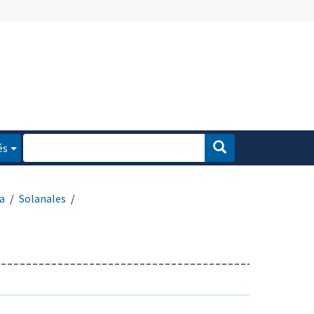
és
a
Solanales