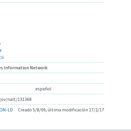
a
n
a
ii
s Information Network
español
.gov/nalt/131368
ON-LD
Creado 5/8/09, última modificación 17/2/17