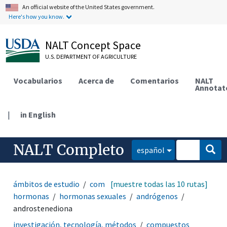
An official website of the United States government.
Here's how you know.
NALT Concept Space
U.S. DEPARTMENT OF AGRICULTURE
Vocabularios
Acerca de
Comentarios
NALT
Annotat
|
in English
NALT Completo
español
ámbitos de estudio
compuestos bioquímicos
[muestre todas las 10 rutas]
hormonas
hormonas sexuales
andrógenos
androstenediona
investigación, tecnología, métodos
compuestos