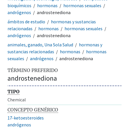
bioquímicos
hormonas
hormonas sexuales
andrógenos
androstenediona
ámbitos de estudio
hormonas y sustancias
relacionadas
hormonas
hormonas sexuales
andrógenos
androstenediona
animales, ganado, Una Sola Salud
hormonas y
sustancias relacionadas
hormonas
hormonas
sexuales
andrógenos
androstenediona
TÉRMINO PREFERIDO
androstenediona
TIPO
Chemical
CONCEPTO GENÉRICO
17-ketoesteroides
andrógenos