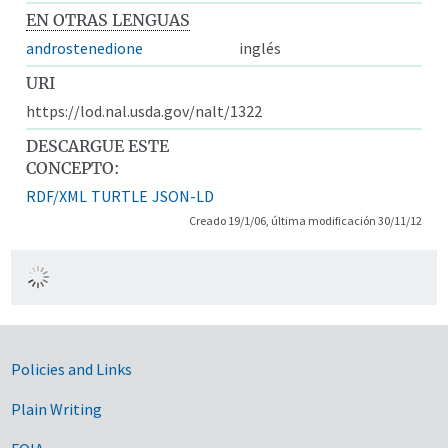
EN OTRAS LENGUAS
androstenedione
inglés
URI
https://lod.nal.usda.gov/nalt/1322
DESCARGUE ESTE
CONCEPTO:
RDF/XML
TURTLE
JSON-LD
Creado 19/1/06, última modificación 30/11/12
Government Links
Policies and Links
Plain Writing