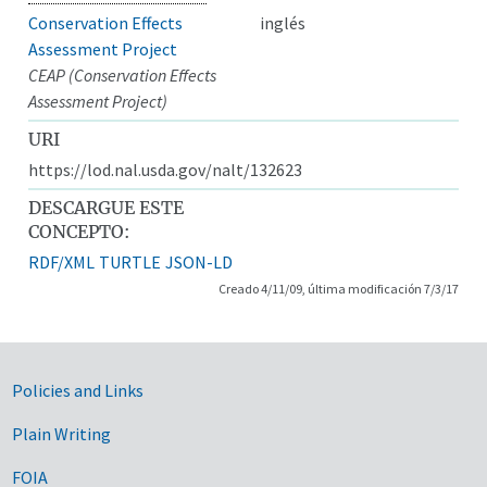
Conservation Effects
inglés
Assessment Project
CEAP (Conservation Effects
Assessment Project)
URI
https://lod.nal.usda.gov/nalt/132623
DESCARGUE ESTE
CONCEPTO:
RDF/XML
TURTLE
JSON-LD
Creado 4/11/09, última modificación 7/3/17
Government Links
Policies and Links
Plain Writing
FOIA