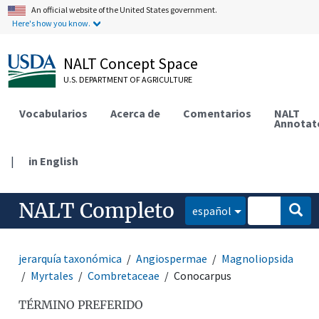
An official website of the United States government.
Here's how you know.
NALT Concept Space
U.S. DEPARTMENT OF AGRICULTURE
Vocabularios
Acerca de
Comentarios
NALT
Annotat
|
in English
NALT Completo
español
jerarquía taxonómica
Angiospermae
Magnoliopsida
Myrtales
Combretaceae
Conocarpus
TÉRMINO PREFERIDO