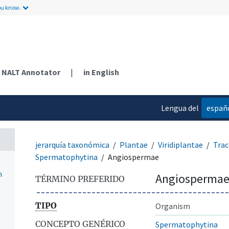
ou know.
NALT Annotator
|
in English
Lengua del
españ
contenido
jerarquía taxonómica
Plantae
Viridiplantae
Tra
Spermatophytina
Angiospermae
n
Angiosperma
TÉRMINO PREFERIDO
TIPO
Organism
CONCEPTO GENÉRICO
Spermatophytina