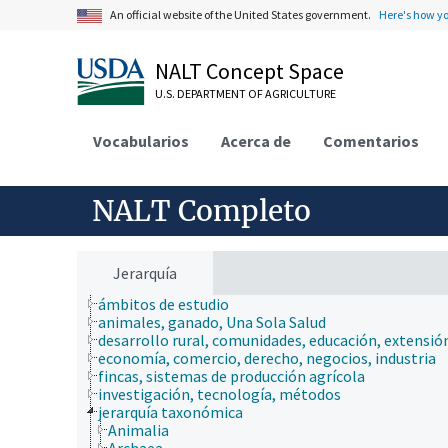
An official website of the United States government.
Here's how y
NALT Concept Space
U.S. DEPARTMENT OF AGRICULTURE
Vocabularios
Acerca de
Comentarios
NALT Completo
Jerarquía
ámbitos de estudio
animales, ganado, Una Sola Salud
desarrollo rural, comunidades, educación, extensió
economía, comercio, derecho, negocios, industria
fincas, sistemas de producción agrícola
investigación, tecnología, métodos
jerarquía taxonómica
Animalia
Archaea