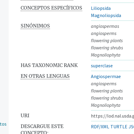
CONCEPTOS ESPECÍFICOS
Liliopsida
Magnoliopsida
SINÓNIMOS
angiospermas
angiosperms
flowering plants
flowering shrubs
Magnoliophyta
HAS TAXONOMIC RANK
superclase
EN OTRAS LENGUAS
Angiospermae
angiosperms
flowering plants
flowering shrubs
Magnoliophyta
URI
https://lod.nal.usda
ntos
DESCARGUE ESTE
RDF/XML
TURTLE
JS
CONCEPTO: