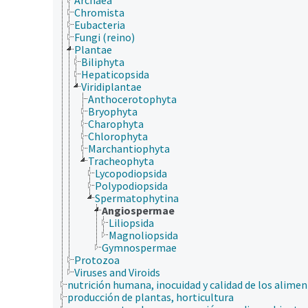
Chromista
Eubacteria
Fungi (reino)
Plantae
Biliphyta
Hepaticopsida
Viridiplantae
Anthocerotophyta
Bryophyta
Charophyta
Chlorophyta
Marchantiophyta
Tracheophyta
Lycopodiopsida
Polypodiopsida
Spermatophytina
Angiospermae
Liliopsida
Magnoliopsida
Gymnospermae
Protozoa
Viruses and Viroids
nutrición humana, inocuidad y calidad de los alime
producción de plantas, horticultura