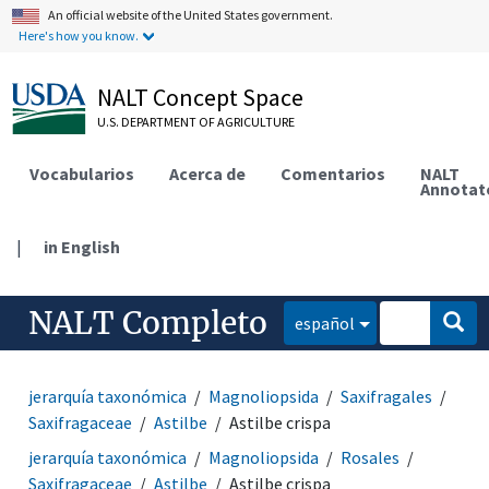
An official website of the United States government.
Here's how you know.
NALT Concept Space
U.S. DEPARTMENT OF AGRICULTURE
Vocabularios
Acerca de
Comentarios
NALT
Annotat
|
in English
NALT Completo
español
jerarquía taxonómica
Magnoliopsida
Saxifragales
Saxifragaceae
Astilbe
Astilbe crispa
jerarquía taxonómica
Magnoliopsida
Rosales
Saxifragaceae
Astilbe
Astilbe crispa