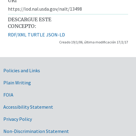
URI
https://lod.nal.usda.gov/nalt/13498
DESCARGUE ESTE
CONCEPTO:
RDF/XML
TURTLE
JSON-LD
Creado 19/1/06, última modificación 17/2/17
Government Links
Policies and Links
Plain Writing
FOIA
Accessibility Statement
Privacy Policy
Non-Discrimination Statement