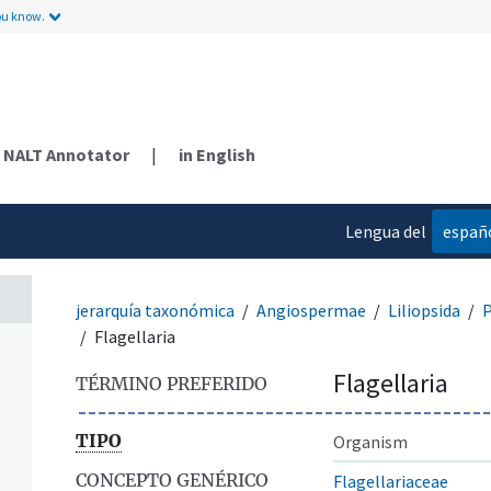
ou know.
NALT Annotator
|
in English
Lengua del
españ
contenido
jerarquía taxonómica
Angiospermae
Liliopsida
P
Flagellaria
Flagellaria
TÉRMINO PREFERIDO
TIPO
Organism
CONCEPTO GENÉRICO
Flagellariaceae