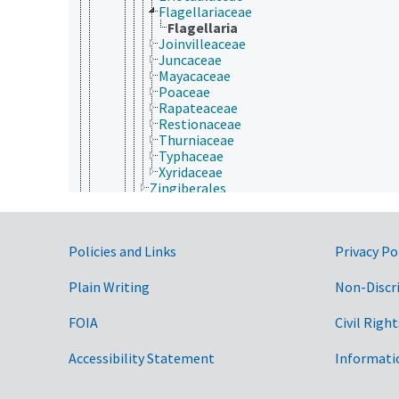
Flagellariaceae
Flagellaria
Joinvilleaceae
Juncaceae
Mayacaceae
Poaceae
Rapateaceae
Restionaceae
Thurniaceae
Typhaceae
Xyridaceae
Zingiberales
Magnoliopsida
Gymnospermae
Protozoa
Government Links
Policies and Links
Privacy Po
Viruses and Viroids
nutrición humana, inocuidad y calidad de los alime
producción de plantas, horticultura
Plain Writing
Non-Discr
recursos naturales, conservación, medio ambiente
silvicultura, gestión de zonas silvestres
FOIA
Civil Right
zonas geográficas
Accessibility Statement
Informati