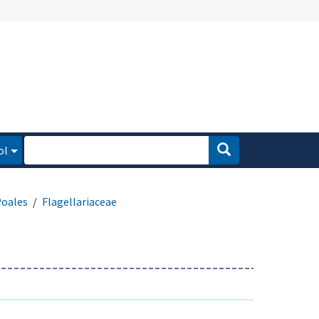
ol
oales
Flagellariaceae