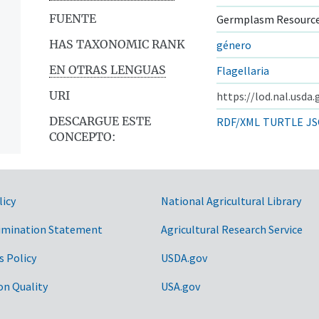
FUENTE
Germplasm Resource
HAS TAXONOMIC RANK
género
EN OTRAS LENGUAS
Flagellaria
URI
https://lod.nal.usda
DESCARGUE ESTE
RDF/XML
TURTLE
JS
CONCEPTO:
licy
National Agricultural Library
ntos
imination Statement
Agricultural Research Service
s Policy
USDA.gov
on Quality
USA.gov