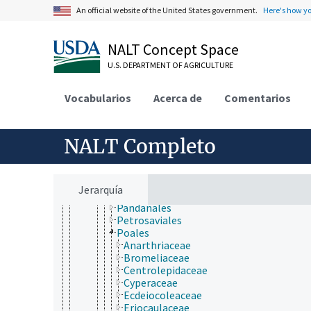
Chlorophyta
An official website of the United States government.
Here's how y
Marchantiophyta
Tracheophyta
Lycopodiopsida
NALT Concept Space
Polypodiopsida
U.S. DEPARTMENT OF AGRICULTURE
Spermatophytina
Angiospermae
Liliopsida
Vocabularios
Acerca de
Comentarios
Acorales
Alismatales
Arecales
NALT Completo
Asparagales
Commelinales
Dioscoreales
Hydrocharitales
Jerarquía
Liliales
Pandanales
Petrosaviales
Poales
Anarthriaceae
Bromeliaceae
Centrolepidaceae
Cyperaceae
Ecdeiocoleaceae
Eriocaulaceae