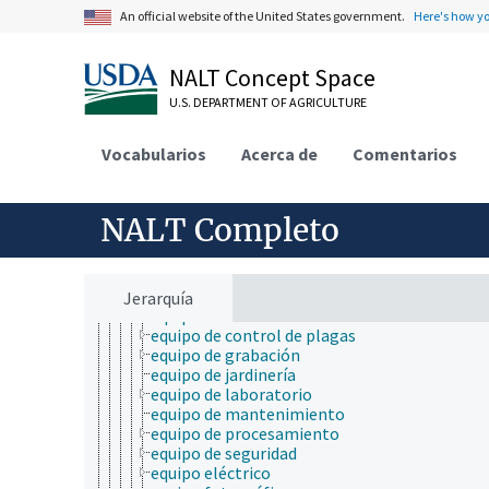
colectores solares
An official website of the United States government.
Here's how y
dispensadores
dispositivos de amarre
dispositivos para trepar
NALT Concept Space
equipamiento audiovisual
equipamiento auxiliar
U.S. DEPARTMENT OF AGRICULTURE
equipamiento de aplicación
equipamiento de investigación
Vocabularios
Acerca de
Comentarios
equipamiento doméstico
equipamiento hecho a la medida
equipamiento para cocina
equipamiento para hacer ejercicio
NALT Completo
equipamiento para limpieza
equipamiento para secado
equipamiento recreativo
equipamiento ultrasónico
Jerarquía
equipo de almacenamiento
equipo de control de plagas
equipo de grabación
equipo de jardinería
equipo de laboratorio
equipo de mantenimiento
equipo de procesamiento
equipo de seguridad
equipo eléctrico