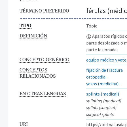
férulas (médic
TÉRMINO PREFERIDO
TIPO
Topic
DEFINICIÓN
Aparatos rígidos o
parte desplazada o m
parte lesionada.
CONCEPTO GENÉRICO
equipo médico y vete
CONCEPTOS
fijación de fractura
RELACIONADOS
ortopedia
yesos (medicina)
EN OTRAS LENGUAS
splints (medical)
splinting (medical)
splints (surgical)
surgical splints
URI
https://lod.nal.usda