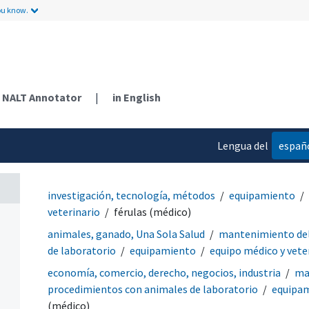
ou know.
NALT Annotator
|
in English
Lengua del
españ
contenido
investigación, tecnología, métodos
equipamiento
veterinario
férulas (médico)
animales, ganado, Una Sola Salud
mantenimiento del
de laboratorio
equipamiento
equipo médico y vete
economía, comercio, derecho, negocios, industria
ma
procedimientos con animales de laboratorio
equipa
(médico)