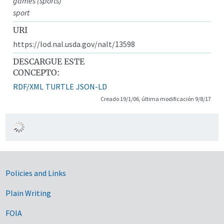
games (sports)
sport
URI
https://lod.nal.usda.gov/nalt/13598
DESCARGUE ESTE
CONCEPTO:
RDF/XML
TURTLE
JSON-LD
Creado 19/1/06, última modificación 9/8/17
Government Links
Policies and Links
Plain Writing
FOIA