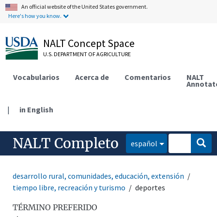
An official website of the United States government.
Here's how you know.
NALT Concept Space
U.S. DEPARTMENT OF AGRICULTURE
Vocabularios
Acerca de
Comentarios
NALT
Annotat
|
in English
NALT Completo
español
desarrollo rural, comunidades, educación, extensión
tiempo libre, recreación y turismo
deportes
TÉRMINO PREFERIDO