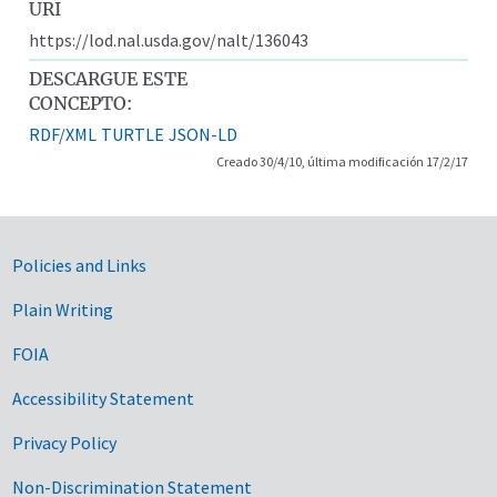
URI
https://lod.nal.usda.gov/nalt/136043
DESCARGUE ESTE
CONCEPTO:
RDF/XML
TURTLE
JSON-LD
Creado 30/4/10, última modificación 17/2/17
Government Links
Policies and Links
Plain Writing
FOIA
Accessibility Statement
Privacy Policy
Non-Discrimination Statement