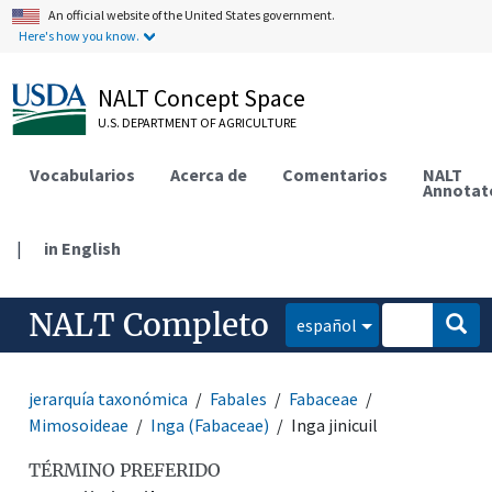
An official website of the United States government.
Here's how you know.
NALT Concept Space
U.S. DEPARTMENT OF AGRICULTURE
Vocabularios
Acerca de
Comentarios
NALT
Annotat
|
in English
NALT Completo
español
jerarquía taxonómica
Fabales
Fabaceae
Mimosoideae
Inga (Fabaceae)
Inga jinicuil
TÉRMINO PREFERIDO