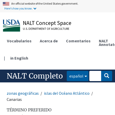
An official website of the United States government.
Here's how you know.
NALT Concept Space
U.S. DEPARTMENT OF AGRICULTURE
Vocabularios
Acerca de
Comentarios
NALT
Annotat
|
in English
NALT Completo
español
zonas geográficas
islas del Océano Atlántico
Canarias
TÉRMINO PREFERIDO