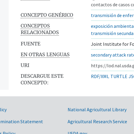
contactos de casos c
CONCEPTO GENÉRICO
transmisión de enfe
CONCEPTOS
exposición ambienta
RELACIONADOS
transmisión secunda
FUENTE
Joint Institute for F
EN OTRAS LENGUAS
secondary attack rat
URI
https://lod.nal.usda
DESCARGUE ESTE
RDF/XML
TURTLE
JS
CONCEPTO:
licy
National Agricultural Library
imination Statement
Agricultural Research Service
s Policy
USDA.gov