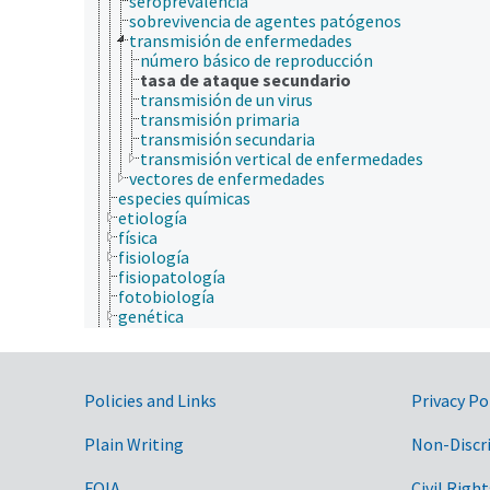
seroprevalencia
sobrevivencia de agentes patógenos
transmisión de enfermedades
número básico de reproducción
tasa de ataque secundario
transmisión de un virus
transmisión primaria
transmisión secundaria
transmisión vertical de enfermedades
vectores de enfermedades
especies químicas
etiología
física
fisiología
fisiopatología
fotobiología
genética
geografía
geología
hidrología
higiene
Government Links
Policies and Links
Privacy Po
histología
histopatología
Plain Writing
Non-Discr
historia
historia natural
FOIA
Civil Right