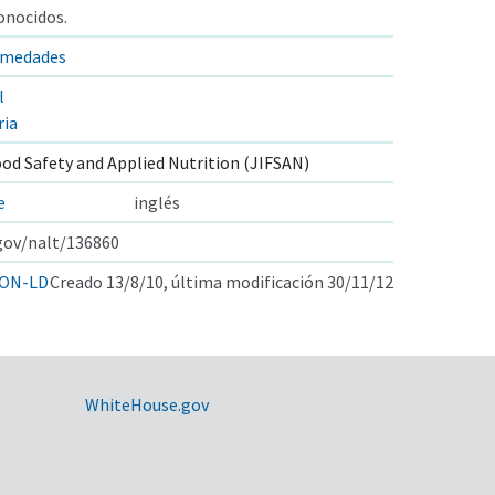
onocidos.
rmedades
l
ria
ood Safety and Applied Nutrition (JIFSAN)
e
inglés
.gov/nalt/136860
ON-LD
Creado 13/8/10, última modificación 30/11/12
WhiteHouse.gov