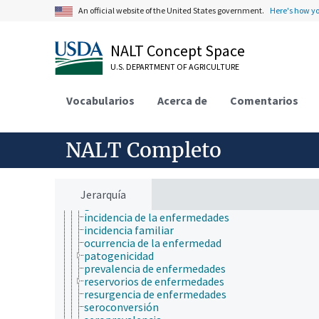
ecología humana
An official website of the United States government.
Here's how y
economía
educación
NALT Concept Space
embriología
endocrinología
U.S. DEPARTMENT OF AGRICULTURE
epidemiología
brotes de enfermedades
Vocabularios
Acerca de
Comentarios
capacidad vectorial
carga de enfermedad
competencia del vector
contaminación cruzada
NALT Completo
enfermedades transmitidas por vectores
enfermedades tropicales
epidemiología celular
estudios epidemiológicos
Jerarquía
gravedad de una enfermedad
incidencia de la enfermedades
incidencia familiar
ocurrencia de la enfermedad
patogenicidad
prevalencia de enfermedades
reservorios de enfermedades
resurgencia de enfermedades
seroconversión