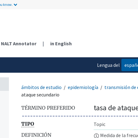
ou know.
NALT Annotator
|
in English
Lengua del
españ
contenido
ámbitos de estudio
epidemiología
transmisión de
ataque secundario
tasa de ataqu
TÉRMINO PREFERIDO
TIPO
Topic
DEFINICIÓN
Medida de la frec