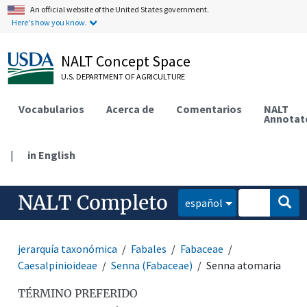
An official website of the United States government.
Here's how you know.
NALT Concept Space
U.S. DEPARTMENT OF AGRICULTURE
Vocabularios
Acerca de
Comentarios
NALT
Annotat
|
in English
NALT Completo
español
jerarquía taxonómica
Fabales
Fabaceae
Caesalpinioideae
Senna (Fabaceae)
Senna atomaria
TÉRMINO PREFERIDO