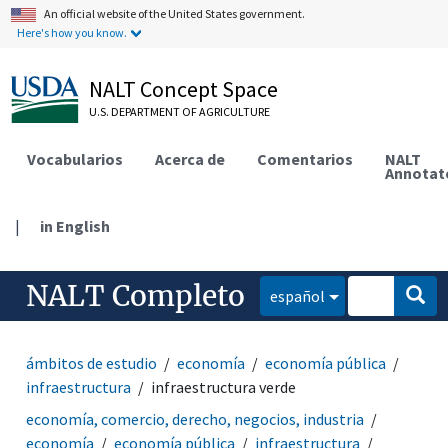
An official website of the United States government.
Here's how you know.
NALT Concept Space
U.S. DEPARTMENT OF AGRICULTURE
Vocabularios
Acerca de
Comentarios
NALT
Annotat
|
in English
NALT Completo
español
ámbitos de estudio
economía
economía pública
infraestructura
infraestructura verde
economía, comercio, derecho, negocios, industria
economía
economía pública
infraestructura