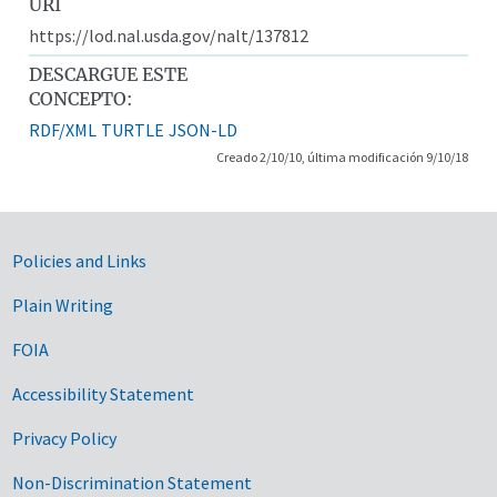
URI
https://lod.nal.usda.gov/nalt/137812
DESCARGUE ESTE
CONCEPTO:
RDF/XML
TURTLE
JSON-LD
Creado 2/10/10, última modificación 9/10/18
Government Links
Policies and Links
Plain Writing
FOIA
Accessibility Statement
Privacy Policy
Non-Discrimination Statement