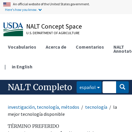
An official website of the United States government.
Here's how you know.
NALT Concept Space
U.S. DEPARTMENT OF AGRICULTURE
Vocabularios
Acerca de
Comentarios
NALT
Annotat
|
in English
NALT Completo
español
investigación, tecnología, métodos
tecnología
la
mejor tecnología disponible
TÉRMINO PREFERIDO