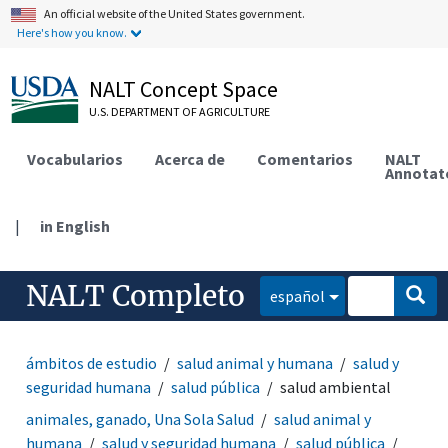
An official website of the United States government.
Here's how you know.
NALT Concept Space
U.S. DEPARTMENT OF AGRICULTURE
Vocabularios
Acerca de
Comentarios
NALT
Annotat
|
in English
NALT Completo
español
ámbitos de estudio
salud animal y humana
salud y
seguridad humana
salud pública
salud ambiental
animales, ganado, Una Sola Salud
salud animal y
humana
salud y seguridad humana
salud pública