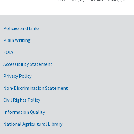
Creado 18/10/10, última modificación 6/3/20
Government Links
Policies and Links
Plain Writing
FOIA
Accessibility Statement
Privacy Policy
Non-Discrimination Statement
Civil Rights Policy
Information Quality
National Agricultural Library