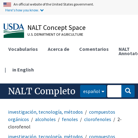
An official website of the United States government.
Here's how you know.
NALT Concept Space
U.S. DEPARTMENT OF AGRICULTURE
Vocabularios
Acerca de
Comentarios
NALT
Annotat
|
in English
NALT Completo
español
investigación, tecnología, métodos
compuestos
orgánicos
alcoholes
fenoles
clorofenoles
2-
clorofenol
investigación, tecnología, métodos
compuestos