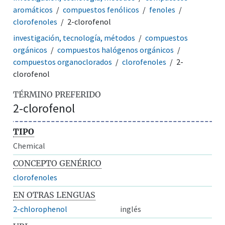
aromáticos
compuestos fenólicos
fenoles
clorofenoles
2-clorofenol
investigación, tecnología, métodos
compuestos
orgánicos
compuestos halógenos orgánicos
compuestos organoclorados
clorofenoles
2-
clorofenol
TÉRMINO PREFERIDO
2-clorofenol
TIPO
Chemical
CONCEPTO GENÉRICO
clorofenoles
EN OTRAS LENGUAS
2-chlorophenol
inglés