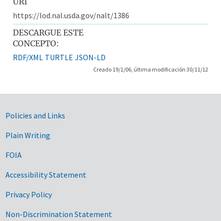
URI
https://lod.nal.usda.gov/nalt/1386
DESCARGUE ESTE
CONCEPTO:
RDF/XML
TURTLE
JSON-LD
Creado 19/1/06, última modificación 30/11/12
Government Links
Policies and Links
Plain Writing
FOIA
Accessibility Statement
Privacy Policy
Non-Discrimination Statement