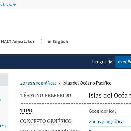
ou know.
NALT Annotator
|
in English
Lengua del
españ
contenido
zonas geográficas
Islas del Océano Pacífico
Islas del Océa
TÉRMINO PREFERIDO
n
TIPO
Geographical
CONCEPTO GENÉRICO
zonas geográficas
ntos