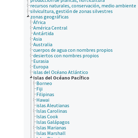
recursos naturales, conservación, medio ambiente
silvicultura, gestión de zonas silvestres
zonas geográficas
África
América Central
Antártida
Asia
Australia
cuerpos de agua con nombres propios
desiertos con nombres propios
Eurasia
Europa
islas del Océano Atlántico
Islas del Océano Pacífico
Borneo
Fiji
Filipinas
Hawai
islas Aleutianas
Islas Carolinas
Islas Cook
Islas Galápagos
Islas Marianas
Islas Marshall