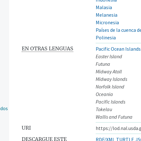
Malasia
Melanesia
Micronesia
Países de la cuenca de
Polinesia
EN OTRAS LENGUAS
Pacific Ocean Islands
Easter Island
Futuna
Midway Atoll
Midway Islands
Norfolk Island
Oceania
Pacific Islands
idos
Tokelau
Wallis and Futuna
URI
https://lod.nal.usda
DESCARGUE ESTE
RDF/XML
TURTLE
JS