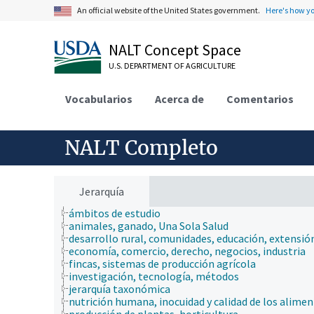
An official website of the United States government.
Here's how y
NALT Concept Space
U.S. DEPARTMENT OF AGRICULTURE
Vocabularios
Acerca de
Comentarios
NALT Completo
Jerarquía
ámbitos de estudio
animales, ganado, Una Sola Salud
desarrollo rural, comunidades, educación, extensió
economía, comercio, derecho, negocios, industria
fincas, sistemas de producción agrícola
investigación, tecnología, métodos
jerarquía taxonómica
nutrición humana, inocuidad y calidad de los alime
producción de plantas, horticultura