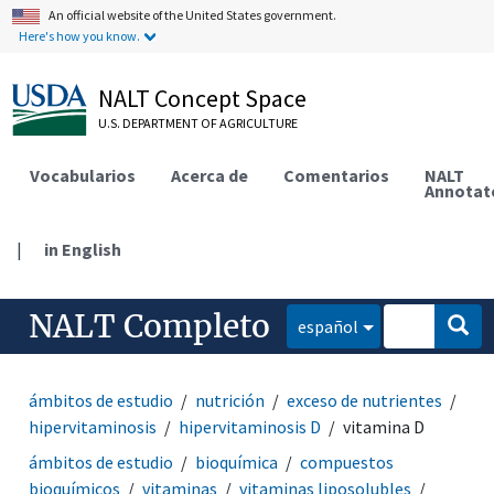
An official website of the United States government.
Here's how you know.
NALT Concept Space
U.S. DEPARTMENT OF AGRICULTURE
Vocabularios
Acerca de
Comentarios
NALT
Annotat
|
in English
NALT Completo
español
ámbitos de estudio
nutrición
exceso de nutrientes
hipervitaminosis
hipervitaminosis D
vitamina D
ámbitos de estudio
bioquímica
compuestos
bioquímicos
vitaminas
vitaminas liposolubles