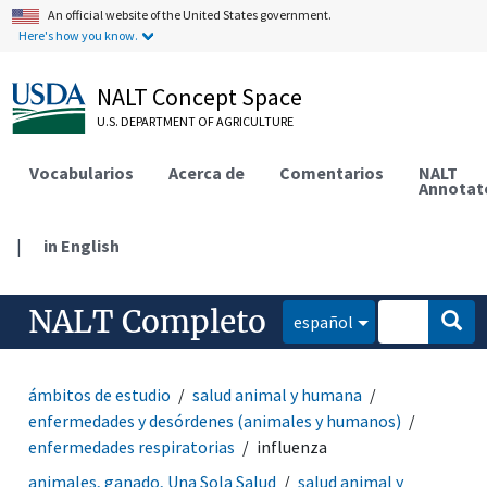
An official website of the United States government.
Here's how you know.
NALT Concept Space
U.S. DEPARTMENT OF AGRICULTURE
Vocabularios
Acerca de
Comentarios
NALT
Annotat
|
in English
NALT Completo
español
ámbitos de estudio
salud animal y humana
enfermedades y desórdenes (animales y humanos)
enfermedades respiratorias
influenza
animales, ganado, Una Sola Salud
salud animal y