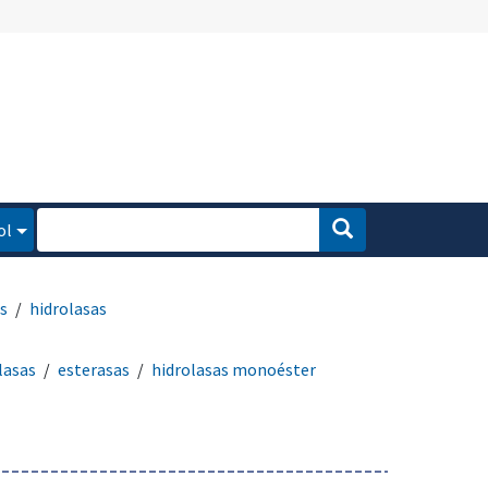
ol
s
hidrolasas
lasas
esterasas
hidrolasas monoéster