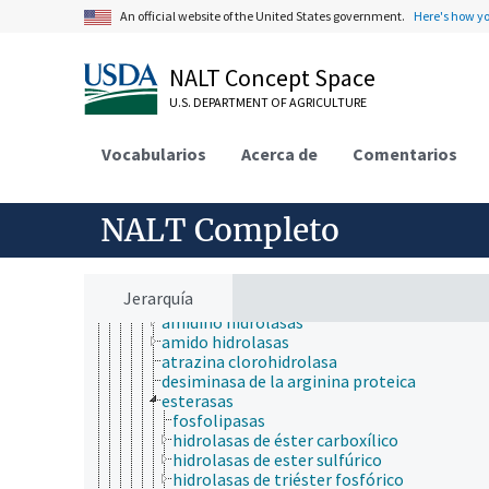
coenzimas
An official website of the United States government.
Here's how y
elicitores
enzimas
complejos multienzimáticos
NALT Concept Space
enzimas antioxidantes
U.S. DEPARTMENT OF AGRICULTURE
enzimas del ciclo de la urea
enzimas digestivas
enzimas extracelulares
Vocabularios
Acerca de
Comentarios
enzimas inmovilizadas
enzimas intracelulares
enzimas microbianas
NALT Completo
enzimas termoestables
hidrolasas
1-aminociclopropano-1-carboxilato
desaminasa
Jerarquía
ácido anhídrido hidrolasas
amidino hidrolasas
amido hidrolasas
atrazina clorohidrolasa
desiminasa de la arginina proteica
esterasas
fosfolipasas
hidrolasas de éster carboxílico
hidrolasas de ester sulfúrico
hidrolasas de triéster fosfórico