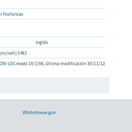
 fosforicas
inglés
.gov/nalt/1461
ON-LD
Creado 19/1/06, última modificación 30/11/12
WhiteHouse.gov