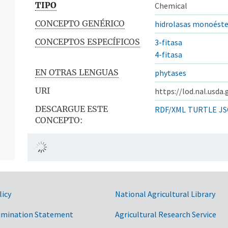
TIPO
Chemical
CONCEPTO GENÉRICO
hidrolasas monoéster
CONCEPTOS ESPECÍFICOS
3-fitasa
4-fitasa
EN OTRAS LENGUAS
phytases
URI
https://lod.nal.usda
DESCARGUE ESTE
RDF/XML
TURTLE
JS
CONCEPTO:
licy
National Agricultural Library
imination Statement
Agricultural Research Service