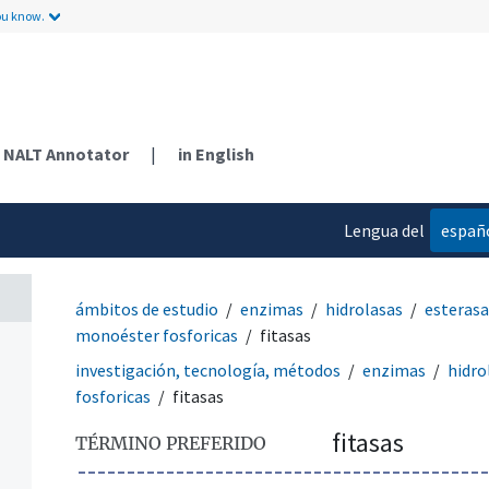
ou know.
NALT Annotator
|
in English
Lengua del
españ
contenido
ámbitos de estudio
enzimas
hidrolasas
esterasa
monoéster fosforicas
fitasas
investigación, tecnología, métodos
enzimas
hidro
fosforicas
fitasas
fitasas
TÉRMINO PREFERIDO