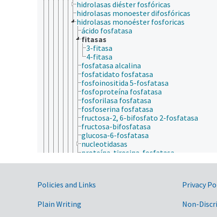
hidrolasas diéster fosfóricas
hidrolasas monoester difosfóricas
hidrolasas monoéster fosforicas
ácido fosfatasa
fitasas
3-fitasa
4-fitasa
fosfatasa alcalina
fosfatidato fosfatasa
fosfoinositida 5-fosfatasa
fosfoproteína fosfatasa
fosforilasa fosfatasa
fosfoserina fosfatasa
fructosa-2, 6-bifosfato 2-fosfatasa
fructosa-bifosfatasa
glucosa-6-fosfatasa
nucleotidasas
proteína-tirosina-fosfatasa
trehalosa fosfatasa
hidrolasas monoéster trifosfórico
nucleasas
Government Links
Policies and Links
Privacy Po
ribonucleasa pancreática
tiolester hidrolasas
Plain Writing
Non-Discr
éter hidrolasas
glicosilasas