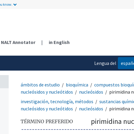
ou know.
NALT Annotator
|
in English
Lengua del
españ
contenido
ámbitos de estudio
bioquímica
compuestos bioquí
nucleósidos y nucleótidos
nucleósidos
pirimidina 
investigación, tecnología, métodos
sustancias quími
nucleósidos y nucleótidos
nucleósidos
pirimidina 
pirimidina nu
TÉRMINO PREFERIDO