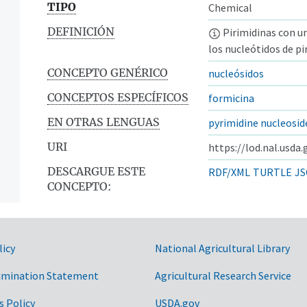
TIPO
Chemical
DEFINICIÓN
Pirimidinas con un
los nucleótidos de pi
CONCEPTO GENÉRICO
nucleósidos
CONCEPTOS ESPECÍFICOS
formicina
EN OTRAS LENGUAS
pyrimidine nucleosid
URI
https://lod.nal.usda
DESCARGUE ESTE
RDF/XML
TURTLE
JS
CONCEPTO:
licy
National Agricultural Library
imination Statement
Agricultural Research Service
s Policy
USDA.gov