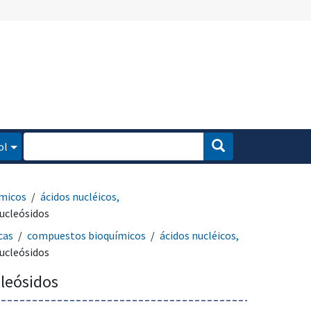
ol
micos
ácidos nucléicos,
nucleósidos
cas
compuestos bioquímicos
ácidos nucléicos,
nucleósidos
cleósidos