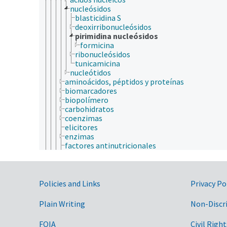
nucleósidos
blasticidina S
deoxirribonucleósidos
pirimidina nucleósidos
formicina
ribonucleósidos
tunicamicina
nucleótidos
aminoácidos, péptidos y proteínas
biomarcadores
biopolímero
carbohidratos
coenzimas
elicitores
enzimas
factores antinutricionales
factores de crecimiento
fitoquímicos
hormonas
Government Links
lípidos
Policies and Links
Privacy Po
metabolitos
metaloma
Plain Writing
Non-Discr
mitógenos
neurotransmisores
FOIA
Civil Right