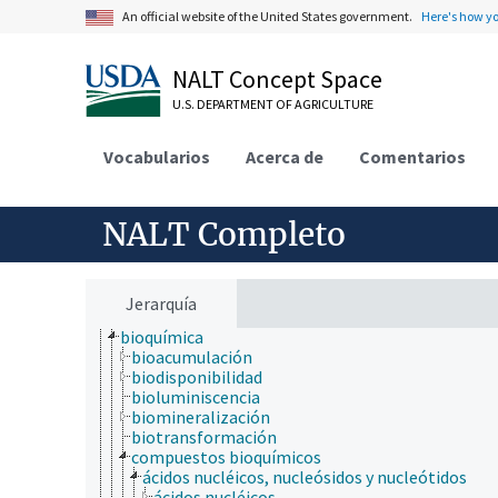
An official website of the United States government.
Here's how y
NALT Concept Space
ámbitos de estudio
acuicultura
U.S. DEPARTMENT OF AGRICULTURE
aerobiología
agricultura
Vocabularios
agronomía
Acerca de
Comentarios
ambiente
apicultura
bioinformática
NALT Completo
biología celular
biología de los insectos
biología estructural
biología evolutiva
Jerarquía
biología molecular
bioquímica
bioacumulación
biodisponibilidad
bioluminiscencia
biomineralización
biotransformación
compuestos bioquímicos
ácidos nucléicos, nucleósidos y nucleótidos
ácidos nucléicos