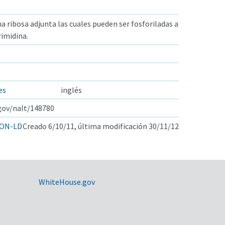
a ribosa adjunta las cuales pueden ser fosforiladas a
rimidina.
es
inglés
.gov/nalt/148780
ON-LD
Creado 6/10/11, última modificación 30/11/12
WhiteHouse.gov