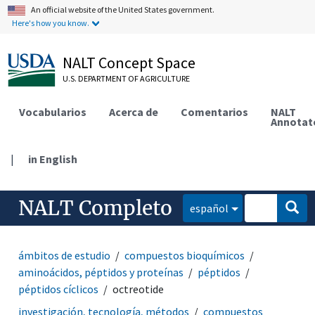
An official website of the United States government.
Here's how you know.
NALT Concept Space
U.S. DEPARTMENT OF AGRICULTURE
Vocabularios
Acerca de
Comentarios
NALT
Annotat
|
in English
NALT Completo
español
ámbitos de estudio
compuestos bioquímicos
aminoácidos, péptidos y proteínas
péptidos
péptidos cíclicos
octreotide
investigación, tecnología, métodos
compuestos