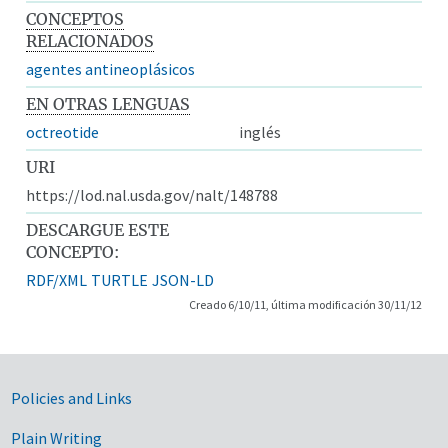
CONCEPTOS
RELACIONADOS
agentes antineoplásicos
EN OTRAS LENGUAS
octreotide
inglés
URI
https://lod.nal.usda.gov/nalt/148788
DESCARGUE ESTE
CONCEPTO:
RDF/XML
TURTLE
JSON-LD
Creado 6/10/11, última modificación 30/11/12
Government Links
Policies and Links
Plain Writing