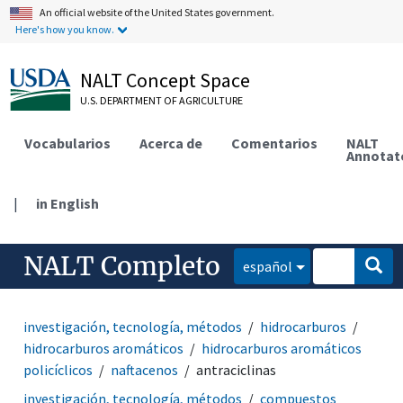
An official website of the United States government.
Here's how you know.
NALT Concept Space
U.S. DEPARTMENT OF AGRICULTURE
Vocabularios
Acerca de
Comentarios
NALT
Annotat
|
in English
NALT Completo
español
investigación, tecnología, métodos
hidrocarburos
hidrocarburos aromáticos
hidrocarburos aromáticos
policíclicos
naftacenos
antraciclinas
investigación, tecnología, métodos
compuestos