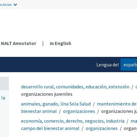
ou know.
NALT Annotator
|
in English
 y
 en
Lengua del
españ
contenido
ales
desarrollo rural, comunidades, educación, extensión
organizaciones juveniles
 la
animales, ganado, Una Sola Salud
mantenimiento del
bienestar animal
organizaciones
organizaciones j
economía, comercio, derecho, negocios, industria
ma
campo del bienestar animal
organizaciones
organi