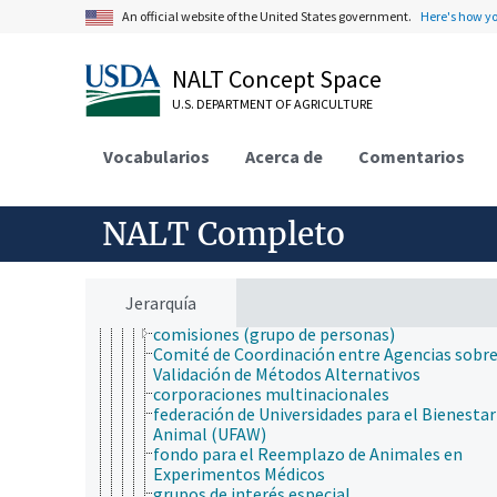
ley de protección de peces y fauna silvestre
An official website of the United States government.
Here's how y
mantenimiento del bienestar animal
actores en el campo del bienestar animal
organizaciones
NALT Concept Space
agrupaciones de productores
U.S. DEPARTMENT OF AGRICULTURE
asociaciones de empresarios
Asociaciones de Mejora de Ganado Lechero
asociaciones de usuarios de agua
Vocabularios
Acerca de
Comentarios
Centro Agronómico Tropical de Investigación
Enseñanza
Centro Nacional para el Reemplazo, el
NALT Completo
Refinamiento y la Reducción de los Animales
la Investigación
centro Nacional para el Reemplazo, el
Refinamiento y la Reducción del Uso de Anim
Jerarquía
en la Investigación
comisiones (grupo de personas)
Comité de Coordinación entre Agencias sobre
Validación de Métodos Alternativos
corporaciones multinacionales
federación de Universidades para el Bienestar
Animal (UFAW)
fondo para el Reemplazo de Animales en
Experimentos Médicos
grupos de interés especial