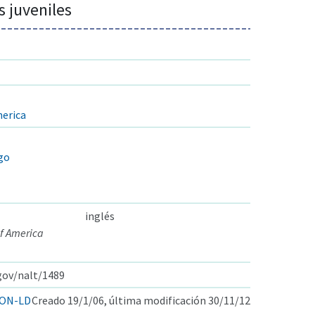
 juveniles
merica
zgo
inglés
f America
.gov/nalt/1489
ON-LD
Creado 19/1/06, última modificación 30/11/12