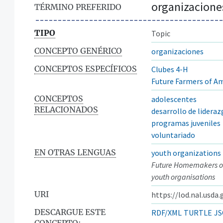
organizaciones
TÉRMINO PREFERIDO
TIPO
Topic
CONCEPTO GENÉRICO
organizaciones
CONCEPTOS ESPECÍFICOS
Clubes 4-H
Future Farmers of A
CONCEPTOS
adolescentes
RELACIONADOS
desarrollo de lidera
programas juveniles
voluntariado
EN OTRAS LENGUAS
youth organizations
Future Homemakers o
youth organisations
URI
https://lod.nal.usda
DESCARGUE ESTE
RDF/XML
TURTLE
JS
CONCEPTO: