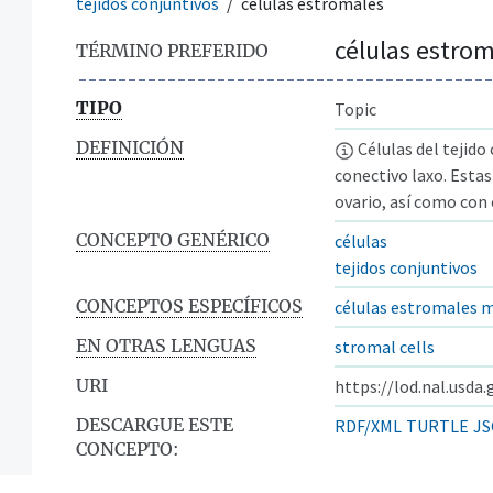
tejidos conjuntivos
células estromales
células estro
TÉRMINO PREFERIDO
TIPO
Topic
DEFINICIÓN
Células del tejido
conectivo laxo. Esta
ovario, así como con
CONCEPTO GENÉRICO
células
tejidos conjuntivos
CONCEPTOS ESPECÍFICOS
células estromales
EN OTRAS LENGUAS
stromal cells
URI
https://lod.nal.usda
DESCARGUE ESTE
RDF/XML
TURTLE
JS
CONCEPTO: