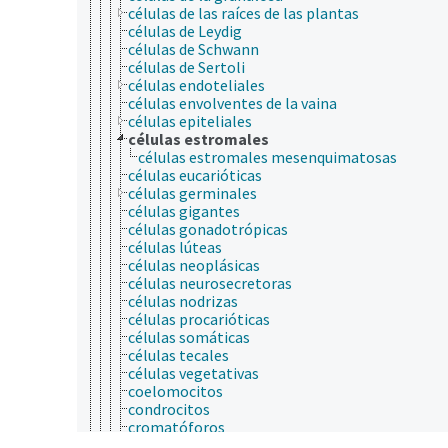
células de las raíces de las plantas
células de Leydig
células de Schwann
células de Sertoli
células endoteliales
células envolventes de la vaina
células epiteliales
células estromales
células estromales mesenquimatosas
células eucarióticas
células germinales
células gigantes
células gonadotrópicas
células lúteas
células neoplásicas
células neurosecretoras
células nodrizas
células procarióticas
células somáticas
células tecales
células vegetativas
coelomocitos
condrocitos
cromatóforos
elementos figurados de la sangre