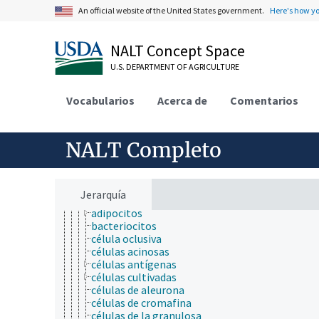
An official website of the United States government.
Here's how y
NALT Concept Space
ámbitos de estudio
U.S. DEPARTMENT OF AGRICULTURE
acuicultura
aerobiología
agricultura
Vocabularios
Acerca de
Comentarios
agronomía
ambiente
apicultura
NALT Completo
bioinformática
biología celular
adhesión celular
agregados celulares
Jerarquía
células
adipocitos
bacteriocitos
célula oclusiva
células acinosas
células antígenas
células cultivadas
células de aleurona
células de cromafina
células de la granulosa