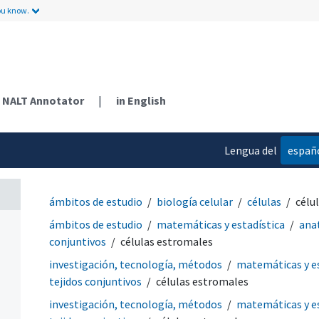
ou know.
NALT Annotator
|
in English
Lengua del
españ
contenido
ámbitos de estudio
biología celular
células
célu
ámbitos de estudio
matemáticas y estadística
ana
conjuntivos
células estromales
investigación, tecnología, métodos
matemáticas y es
tejidos conjuntivos
células estromales
investigación, tecnología, métodos
matemáticas y es