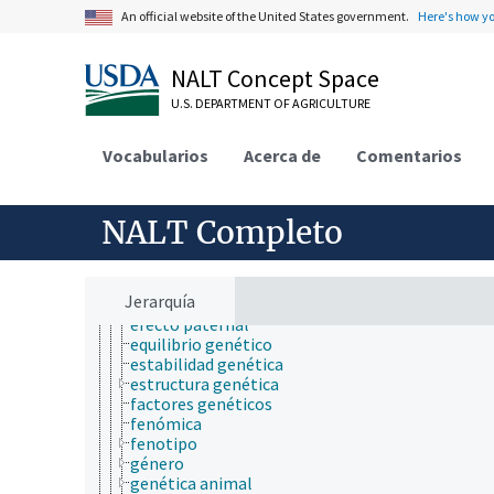
educación
An official website of the United States government.
Here's how y
embriología
endocrinología
epidemiología
NALT Concept Space
especies químicas
etiología
U.S. DEPARTMENT OF AGRICULTURE
física
fisiología
Vocabularios
Acerca de
Comentarios
fisiopatología
fotobiología
genética
NALT Completo
aptitud reproductiva
características genéticas
citogenética
determinación del sexo
Jerarquía
efecto maternal
efecto paternal
equilibrio genético
estabilidad genética
estructura genética
factores genéticos
fenómica
fenotipo
género
genética animal