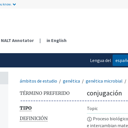
ou know.
NALT Annotator
|
in English
Lengua del
españ
contenido
ámbitos de estudio
genética
genética microbial
conjugación
TÉRMINO PREFERIDO
TIPO
Topic
DEFINICIÓN
Proceso biológico
e intercambian materi