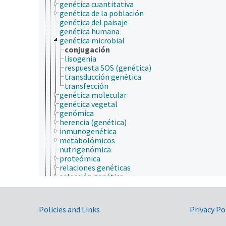
genética cuantitativa
genética de la población
genética del paisaje
genética humana
genética microbial
conjugación
lisogenia
respuesta SOS (genética)
transducción genética
transfección
genética molecular
genética vegetal
genómica
herencia (genética)
inmunogenética
metabolómicos
nutrigenómica
proteómica
relaciones genéticas
selección genética
transcriptómica
vectores genéticos
geografía
Government Links
Policies and Links
Privacy Po
geología
hidrología