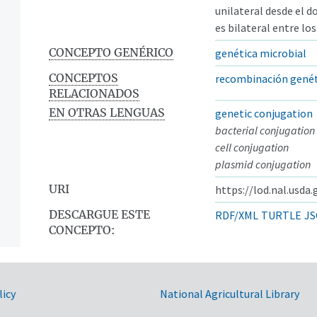
unilateral desde el d
es bilateral entre lo
CONCEPTO GENÉRICO
genética microbial
CONCEPTOS
recombinación genét
RELACIONADOS
EN OTRAS LENGUAS
genetic conjugation
bacterial conjugation
cell conjugation
plasmid conjugation
URI
https://lod.nal.usda
DESCARGUE ESTE
RDF/XML
TURTLE
JS
CONCEPTO:
licy
National Agricultural Library