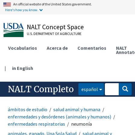
An official website of the United States government.
Here's how you know.
NALT Concept Space
U.S. DEPARTMENT OF AGRICULTURE
Vocabularios
Acerca de
Comentarios
NALT
Annotat
|
in English
NALT Completo
español
ámbitos de estudio
salud animal y humana
enfermedades y desórdenes (animales y humanos)
enfermedades respiratorias
neumonía
animales, ganado, Una Sola Salud
salud animal y