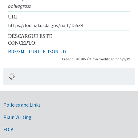
bahiagrass
URI
https://lod.nal.usda.gov/nalt/15534
DESCARGUE ESTE
CONCEPTO:
RDF/XML
TURTLE
JSON-LD
Creado 19/1/06, última modificación 5/9/19
Government Links
Policies and Links
Plain Writing
FOIA