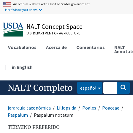
An official website of the United States government.
Here's how you know.
NALT Concept Space
U.S. DEPARTMENT OF AGRICULTURE
Vocabularios
Acerca de
Comentarios
NALT
Annotat
|
in English
NALT Completo
español
jerarquía taxonómica
Liliopsida
Poales
Poaceae
Paspalum
Paspalum notatum
TÉRMINO PREFERIDO