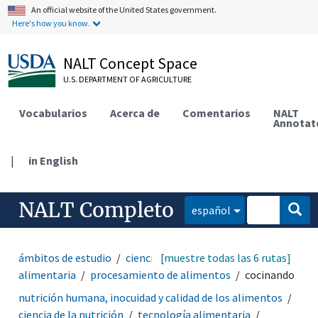
An official website of the United States government.
Here's how you know.
NALT Concept Space
U.S. DEPARTMENT OF AGRICULTURE
Vocabularios
Acerca de
Comentarios
NALT
Annotat
|
in English
NALT Completo
español
ámbitos de estudio
ciencia de la nutrición
[muestre todas las 6 rutas]
tecnología
alimentaria
procesamiento de alimentos
cocinando
nutrición humana, inocuidad y calidad de los alimentos
ciencia de la nutrición
tecnología alimentaria