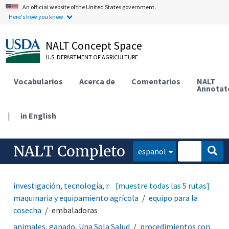
An official website of the United States government.
Here's how you know.
NALT Concept Space
U.S. DEPARTMENT OF AGRICULTURE
Vocabularios
Acerca de
Comentarios
NALT
Annotat
|
in English
NALT Completo
español
investigación, tecnología, métodos
[muestre todas las 5 rutas]
equipamiento
maquinaria y equipamiento agrícola
equipo para la
cosecha
embaladoras
animales, ganado, Una Sola Salud
procedimientos con