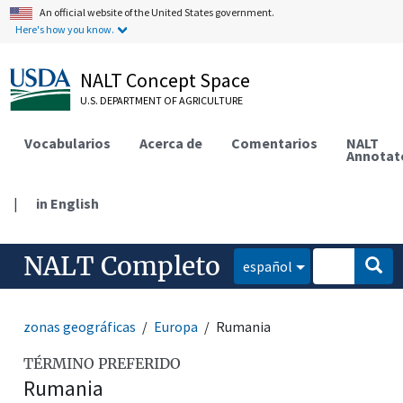
An official website of the United States government.
Here's how you know.
NALT Concept Space
U.S. DEPARTMENT OF AGRICULTURE
Vocabularios
Acerca de
Comentarios
NALT
Annotat
|
in English
NALT Completo
español
zonas geográficas
Europa
Rumania
TÉRMINO PREFERIDO
Rumania