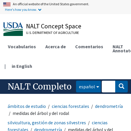
An official website of the United States government.
Here's how you know.
NALT Concept Space
U.S. DEPARTMENT OF AGRICULTURE
Vocabularios
Acerca de
Comentarios
NALT
Annotat
|
in English
NALT Completo
español
ámbitos de estudio
ciencias forestales
dendrometría
medidas del árbol y del rodal
silvicultura, gestión de zonas silvestres
ciencias
forestales
dendrometría
medidas del árbol y del