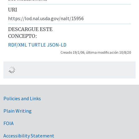
URI
https://lod.nal.usda.gov/nalt/15956
DESCARGUE ESTE
CONCEPTO:
RDF/XML
TURTLE
JSON-LD
Creado 19/1/06, última modificación 10/8/20
Government Links
Policies and Links
Plain Writing
FOIA
Accessibility Statement