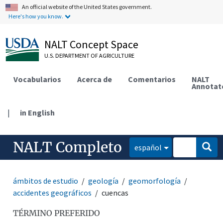
An official website of the United States government.
Here's how you know.
NALT Concept Space
U.S. DEPARTMENT OF AGRICULTURE
Vocabularios
Acerca de
Comentarios
NALT
Annotat
|
in English
NALT Completo
español
ámbitos de estudio
geología
geomorfología
accidentes geográficos
cuencas
TÉRMINO PREFERIDO