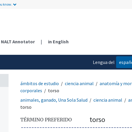
ou know.
NALT Annotator
|
in English
Lengua del
españ
contenido
ámbitos de estudio
ciencia animal
anatomía y mor
corporales
torso
animales, ganado, Una Sola Salud
ciencia animal
a
torso
torso
TÉRMINO PREFERIDO