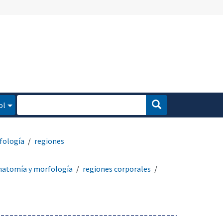
ol
fología
regiones
natomía y morfología
regiones corporales