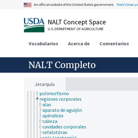
cartografía
An official website of the United States government.
Here's how y
ciencia ambiental
ciencia animal
NALT Concept Space
anatomía y morfología
anatomía animal
U.S. DEPARTMENT OF AGRICULTURE
anatomía de la planta
anatomía fúngica
Vocabularios
estructuras embrionarias
Acerca de
Comentarios
glándulas salinas
haustorios
morfología animal
NALT Completo
morfología de las plantas
morfología de los hongos
morfología viral
morfos
Jerarquía
peristoma
polimorfismo
regiones corporales
alas
aparato de aguijón
apéndices
cabeza
cavidades corporales
cefalotórax
cola (anatomía)