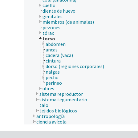
cuello
diente de huevo
genitales
miembros (de animales)
pezones
tórax
torso
abdomen
ancas
cadera (vaca)
cintura
dorso (regiones corporales)
nalgas
pecho
perineo
ubres
sistema reproductor
sistema tegumentario
talo
tejidos biológicos
antropología
ciencia avícola
ciencia de forrajes y piensos
ciencia de la carne