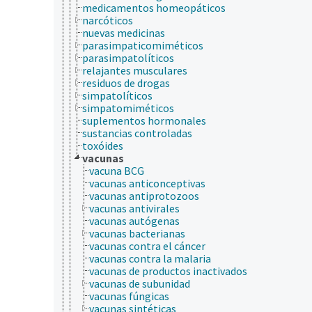
medicamentos homeopáticos
narcóticos
nuevas medicinas
parasimpaticomiméticos
parasimpatolíticos
relajantes musculares
residuos de drogas
simpatolíticos
simpatomiméticos
suplementos hormonales
sustancias controladas
toxóides
vacunas
vacuna BCG
vacunas anticonceptivas
vacunas antiprotozoos
vacunas antivirales
vacunas autógenas
vacunas bacterianas
vacunas contra el cáncer
vacunas contra la malaria
vacunas de productos inactivados
vacunas de subunidad
vacunas fúngicas
vacunas sintéticas