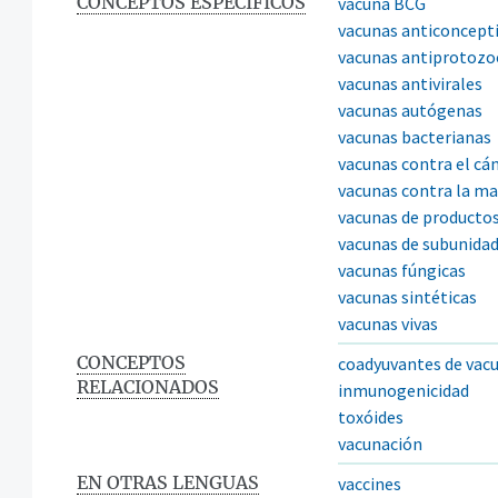
CONCEPTOS ESPECÍFICOS
vacuna BCG
vacunas anticoncept
vacunas antiprotozo
vacunas antivirales
vacunas autógenas
vacunas bacterianas
vacunas contra el cá
vacunas contra la ma
vacunas de productos
vacunas de subunida
vacunas fúngicas
vacunas sintéticas
vacunas vivas
CONCEPTOS
coadyuvantes de vac
RELACIONADOS
inmunogenicidad
toxóides
vacunación
EN OTRAS LENGUAS
vaccines