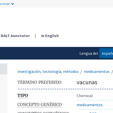
ou know.
NALT Annotator
|
in English
Lengua del
españ
contenido
investigación, tecnología, métodos
medicamentos
vacunas
TÉRMINO PREFERIDO
TIPO
Chemical
CONCEPTO GENÉRICO
medicamentos