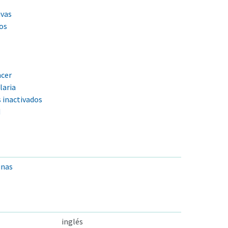
ivas
os
ncer
laria
 inactivados
d
unas
inglés