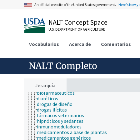
agentes dermatológicos
An official website of the United States government.
Here's how y
agentes gastrointestinales
agentes hematológicos
agentes hipoglicémicos
NALT Concept Space
agentes lipotrópicos
U.S. DEPARTMENT OF AGRICULTURE
agentes psicotrópicos
agentes radioprotectores
analgésicos
Vocabularios
Acerca de
Comentarios
anestésicos
antagonistas de narcóticos
anticoagulantes
NALT Completo
anticonceptivos orales
anticonvulsantes
antídotos
antihistaminas
Jerarquía
antipiréticos
biofarmacéuticos
diuréticos
drogas de diseño
drogas ilícitas
fármacos veterinarios
hipnóticos y sedantes
inmunomoduladores
medicamentos a base de plantas
medicamentos genéricos