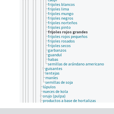
frijoles blancos
frijoles lima
frijoles mungo
frijoles negros
frijoles norteños
frijoles pinto
frijoles rojos grandes
frijoles rojos pequeños
frijoles rosados
frijoles secos
garbanzos
guandul
habas
semillas de arándano americano
guisantes
lentejas
maníes
semillas de soja
lúpulos
nueces de kola
orujo (pulpa)
productos a base de hortalizas
productos amiláceos
productos de azúcar