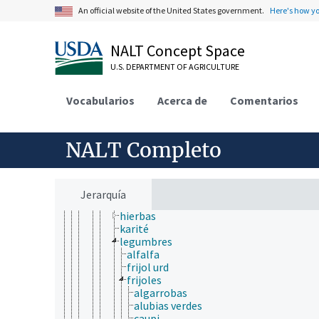
productos agrícolas
An official website of the United States government.
Here's how y
alimentos
harinas granuladas
NALT Concept Space
mercancía a granel
piensos
U.S. DEPARTMENT OF AGRICULTURE
productos animales
productos de insectos
Vocabularios
productos de origen vegetal
Acerca de
Comentarios
algarroba
betel
caña de azúcar
NALT Completo
concentrados de proteína vegetal
especias
extractos vegetales
grasas y aceites vegetales
Jerarquía
heno
hierbas
karité
legumbres
alfalfa
frijol urd
frijoles
algarrobas
alubias verdes
caupi