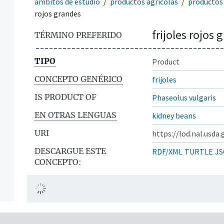
ámbitos de estudio
productos agrícolas
productos 
rojos grandes
frijoles rojos 
TÉRMINO PREFERIDO
TIPO
Product
CONCEPTO GENÉRICO
frijoles
IS PRODUCT OF
Phaseolus vulgaris
EN OTRAS LENGUAS
kidney beans
URI
https://lod.nal.usda
DESCARGUE ESTE
RDF/XML
TURTLE
JS
CONCEPTO: