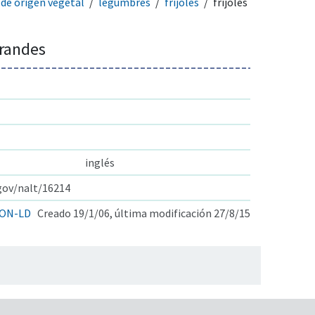
de origen vegetal
legumbres
frijoles
frijoles
grandes
inglés
.gov/nalt/16214
ON-LD
Creado 19/1/06, última modificación 27/8/15