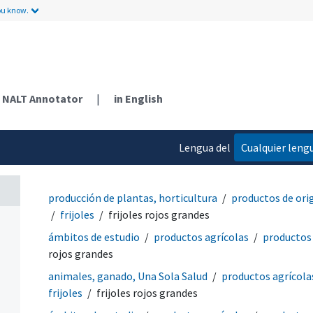
ou know.
NALT Annotator
|
in English
Lengua del
Cualquier leng
contenido
producción de plantas, horticultura
productos de ori
frijoles
frijoles rojos grandes
ámbitos de estudio
productos agrícolas
productos 
rojos grandes
animales, ganado, Una Sola Salud
productos agrícola
frijoles
frijoles rojos grandes