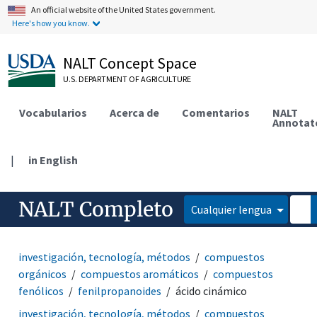
An official website of the United States government.
Here's how you know.
NALT Concept Space
U.S. DEPARTMENT OF AGRICULTURE
Vocabularios
Acerca de
Comentarios
NALT
Annotat
|
in English
NALT Completo
Cualquier lengua
investigación, tecnología, métodos
compuestos
orgánicos
compuestos aromáticos
compuestos
fenólicos
fenilpropanoides
ácido cinámico
investigación, tecnología, métodos
compuestos