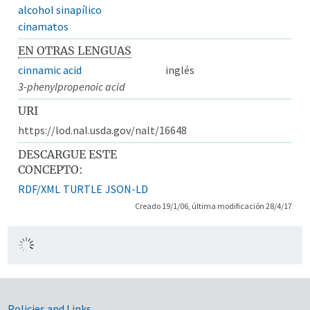
alcohol sinapílico
cinamatos
EN OTRAS LENGUAS
cinnamic acid
inglés
3-phenylpropenoic acid
URI
https://lod.nal.usda.gov/nalt/16648
DESCARGUE ESTE
CONCEPTO:
RDF/XML
TURTLE
JSON-LD
Creado 19/1/06, última modificación 28/4/17
Policies and Links