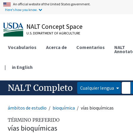
An official website of the United States government.
Here's how you know.
NALT Concept Space
U.S. DEPARTMENT OF AGRICULTURE
Vocabularios
Acerca de
Comentarios
NALT
Annotat
|
in English
NALT Completo
Cualquier lengua
ámbitos de estudio
bioquímica
vías bioquímicas
TÉRMINO PREFERIDO
vías bioquímicas