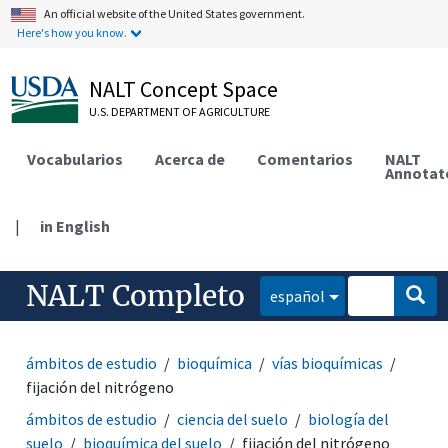
An official website of the United States government.
Here's how you know.
NALT Concept Space
U.S. DEPARTMENT OF AGRICULTURE
Vocabularios
Acerca de
Comentarios
NALT
Annotat
|
in English
NALT Completo
español
ámbitos de estudio
bioquímica
vías bioquímicas
fijación del nitrógeno
ámbitos de estudio
ciencia del suelo
biología del
suelo
bioquímica del suelo
fijación del nitrógeno