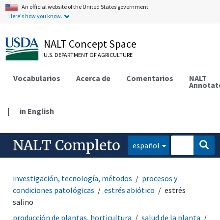
An official website of the United States government.
Here's how you know.
NALT Concept Space
U.S. DEPARTMENT OF AGRICULTURE
Vocabularios
Acerca de
Comentarios
NALT
Annotat
|
in English
NALT Completo
español
investigación, tecnología, métodos
procesos y
condiciones patológicas
estrés abiótico
estrés
salino
producción de plantas, horticultura
salud de la planta