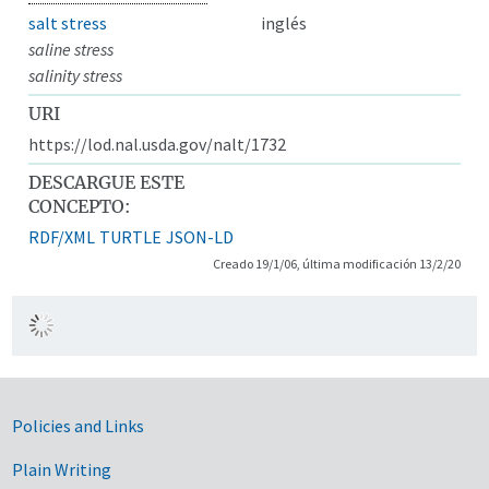
salt stress
inglés
saline stress
salinity stress
URI
https://lod.nal.usda.gov/nalt/1732
DESCARGUE ESTE
CONCEPTO:
RDF/XML
TURTLE
JSON-LD
Creado 19/1/06, última modificación 13/2/20
Government Links
Policies and Links
Plain Writing