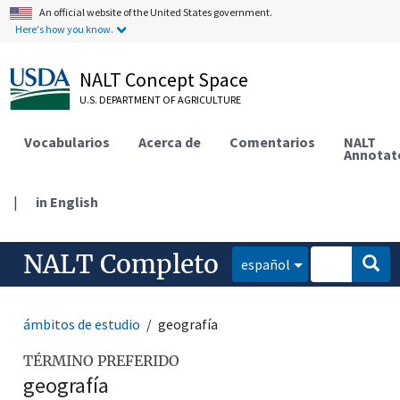
An official website of the United States government.
Here's how you know.
NALT Concept Space
U.S. DEPARTMENT OF AGRICULTURE
Vocabularios
Acerca de
Comentarios
NALT
Annotat
|
in English
NALT Completo
español
ámbitos de estudio
geografía
TÉRMINO PREFERIDO
geografía