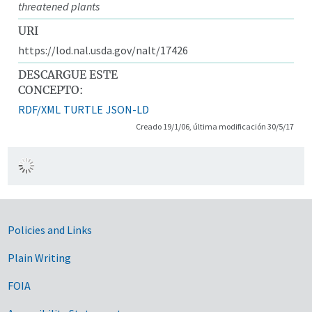
threatened plants
URI
https://lod.nal.usda.gov/nalt/17426
DESCARGUE ESTE
CONCEPTO:
RDF/XML
TURTLE
JSON-LD
Creado 19/1/06, última modificación 30/5/17
Government Links
Policies and Links
Plain Writing
FOIA