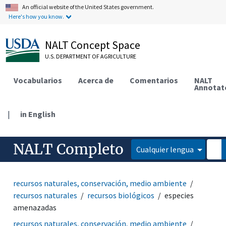
An official website of the United States government.
Here's how you know.
NALT Concept Space
U.S. DEPARTMENT OF AGRICULTURE
Vocabularios
Acerca de
Comentarios
NALT
Annotat
|
in English
NALT Completo
Cualquier lengua
recursos naturales, conservación, medio ambiente
recursos naturales
recursos biológicos
especies
amenazadas
recursos naturales, conservación, medio ambiente