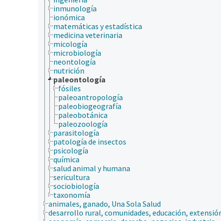
inmunología
ionómica
matemáticas y estadística
medicina veterinaria
micología
microbiología
neontología
nutrición
paleontología
fósiles
paleoantropología
paleobiogeografía
paleobotánica
paleozoología
parasitología
patología de insectos
psicología
química
salud animal y humana
sericultura
sociobiología
taxonomía
animales, ganado, Una Sola Salud
desarrollo rural, comunidades, educación, extensió