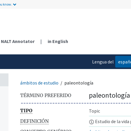
ou know.
NALT Annotator
|
in English
Lengua del
españ
contenido
ámbitos de estudio
paleontología
paleontología
TÉRMINO PREFERIDO
TIPO
Topic
DEFINICIÓN
Estudio de la vida 