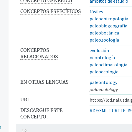
CONCEPTO GENÉRICO
ámbitos de estudio
CONCEPTOS ESPECÍFICOS
fósiles
paleoantropología
paleobiogeografía
paleobotánica
paleozoología
CONCEPTOS
evolución
RELACIONADOS
neontología
paleoclimatología
paleoecología
EN OTRAS LENGUAS
paleontology
palaeontology
URI
https://lod.nal.usda
DESCARGUE ESTE
RDF/XML
TURTLE
JS
CONCEPTO:
n