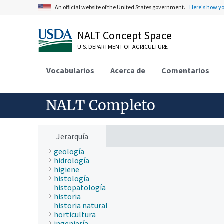
cultura y humanidades
An official website of the United States government.
Here's how y
ecología
ecología humana
NALT Concept Space
economía
educación
U.S. DEPARTMENT OF AGRICULTURE
embriología
endocrinología
Vocabularios
epidemiología
Acerca de
Comentarios
especies químicas
etiología
física
NALT Completo
fisiología
fisiopatología
fotobiología
genética
Jerarquía
geografía
geología
hidrología
higiene
histología
histopatología
historia
historia natural
horticultura
ingeniería